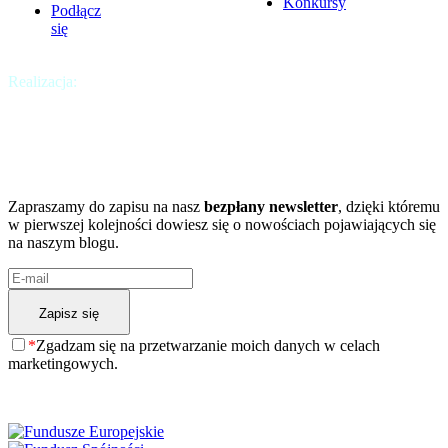
Konkursy
Podłącz
się
Realizacja:
Krakweb
Chcesz być na bieżąco?
A może chcesz dowiedzieć się więcej?
Zapraszamy do zapisu na nasz
bezpłany newsletter
, dzięki któremu
w pierwszej kolejności dowiesz się o nowościach pojawiających się
na naszym blogu.
*
Zgadzam się na przetwarzanie moich danych w celach
marketingowych.