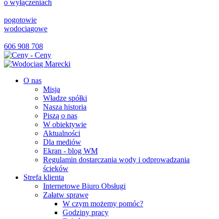
o wyłączeniach
pogotowie
wodociągowe
606 908 708
O nas
Misja
Władze spółki
Nasza historia
Piszą o nas
W obiektywie
Aktualności
Dla mediów
Ekran - blog WM
Regulamin dostarczania wody i odprowadzania
ścieków
Strefa klienta
Internetowe Biuro Obsługi
Załatw sprawę
W czym możemy pomóc?
Godziny pracy