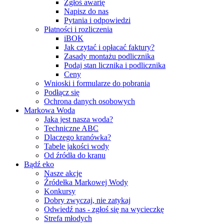
Zgłoś awarię
Napisz do nas
Pytania i odpowiedzi
Płatności i rozliczenia
iBOK
Jak czytać i opłacać faktury?
Zasady montażu podlicznika
Podaj stan licznika i podlicznika
Ceny
Wnioski i formularze do pobrania
Podłącz się
Ochrona danych osobowych
Markowa Woda
Jaka jest nasza woda?
Techniczne ABC
Dlaczego kranówka?
Tabele jakości wody
Od źródła do kranu
Bądź eko
Nasze akcje
Źródełka Markowej Wody
Konkursy
Dobry zwyczaj, nie zatykaj
Odwiedź nas - zgłoś się na wycieczkę
Strefa młodych