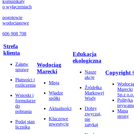
komunikaty
o wyłączeniach
pogotowie
wodociągowe
606 908 708
Strefa
klienta
Edukacja
ekologiczna
Wodociąg
Załatw
sprawę
Marecki
Copyright 
Nasze
akcje
Płatności i
Misja
Wodocią
rozliczenia
Źródełka
Marecki
Władze
Markowej
Sp.z o.o.
Wnioski i
spółki
Wody
Polityka
formularze
prywatno
do
Aktualności
Dobry
Mapa
pobrania
zwyczaj,
strony
Kluczowe
nie
Podaj stan
inwestycje
zatykaj
licznika