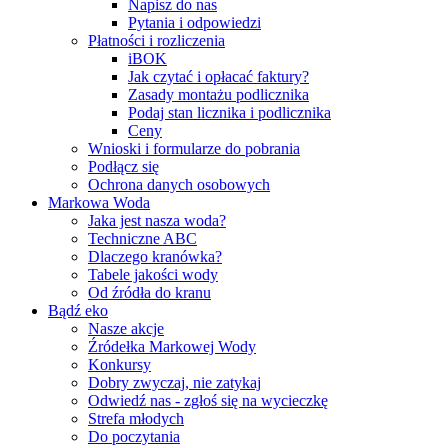
Napisz do nas
Pytania i odpowiedzi
Płatności i rozliczenia
iBOK
Jak czytać i opłacać faktury?
Zasady montażu podlicznika
Podaj stan licznika i podlicznika
Ceny
Wnioski i formularze do pobrania
Podłącz się
Ochrona danych osobowych
Markowa Woda
Jaka jest nasza woda?
Techniczne ABC
Dlaczego kranówka?
Tabele jakości wody
Od źródła do kranu
Bądź eko
Nasze akcje
Źródełka Markowej Wody
Konkursy
Dobry zwyczaj, nie zatykaj
Odwiedź nas - zgłoś się na wycieczkę
Strefa młodych
Do poczytania