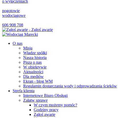
o wyłączeniach
pogotowie
wodociągowe
606 908 708
O nas
Misja
Władze spółki
Nasza historia
Piszą o nas
W obiektywie
Aktualności
Dla mediów
Ekran - blog WM
Regulamin dostarczania wody i odprowadzania ścieków
Strefa klienta
Internetowe Biuro Obsługi
Załatw sprawę
W czym możemy pomóc?
Godziny pracy
Zgłoś awarię