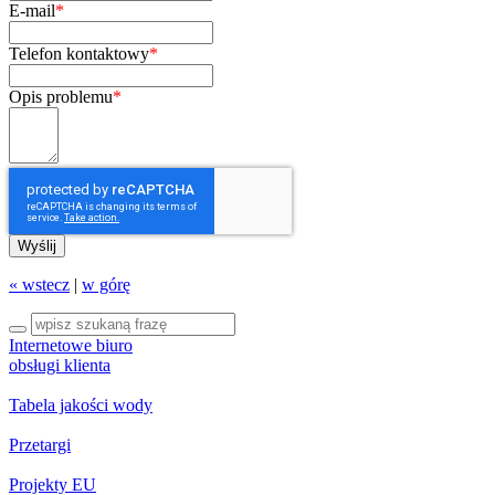
E-mail
*
Telefon kontaktowy
*
Opis problemu
*
Wyślij
« wstecz
|
w górę
Internetowe biuro
obsługi klienta
Tabela jakości wody
Przetargi
Projekty EU