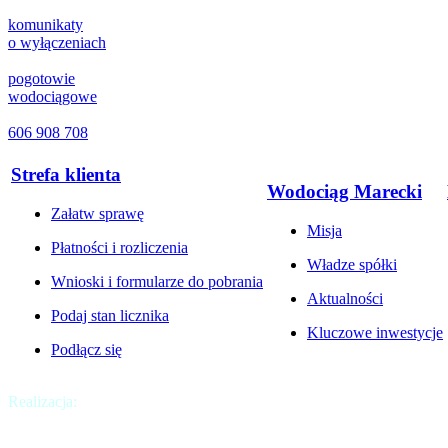
komunikaty
o wyłączeniach
pogotowie
wodociągowe
606 908 708
Strefa klienta
Wodociąg Marecki
Załatw sprawę
Misja
Płatności i rozliczenia
Władze spółki
Wnioski i formularze do pobrania
Aktualności
Podaj stan licznika
Kluczowe inwestycje
Podłącz się
Realizacja:
Krakweb
Chcesz być na bieżąco?