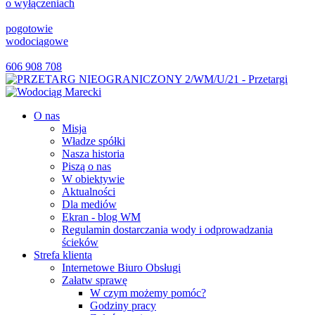
o wyłączeniach
pogotowie
wodociągowe
606 908 708
O nas
Misja
Władze spółki
Nasza historia
Piszą o nas
W obiektywie
Aktualności
Dla mediów
Ekran - blog WM
Regulamin dostarczania wody i odprowadzania
ścieków
Strefa klienta
Internetowe Biuro Obsługi
Załatw sprawę
W czym możemy pomóc?
Godziny pracy