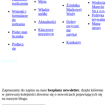
Misja
Wodocią
rozliczenia
Źródełka
Marecki
Władze
Markowej
Sp.z o.o.
Wnioski i
spółki
Wody
Polityka
formularze
prywatno
do
Aktualności
Dobry
Mapa
pobrania
zwyczaj,
strony
Kluczowe
nie
Podaj stan
inwestycje
zatykaj
licznika
Konkursy
Podłącz
się
Realizacja:
Krakweb
Chcesz być na bieżąco?
A może chcesz dowiedzieć się więcej?
Zapraszamy do zapisu na nasz
bezpłany newsletter
, dzięki któremu
w pierwszej kolejności dowiesz się o nowościach pojawiających się
na naszym blogu.