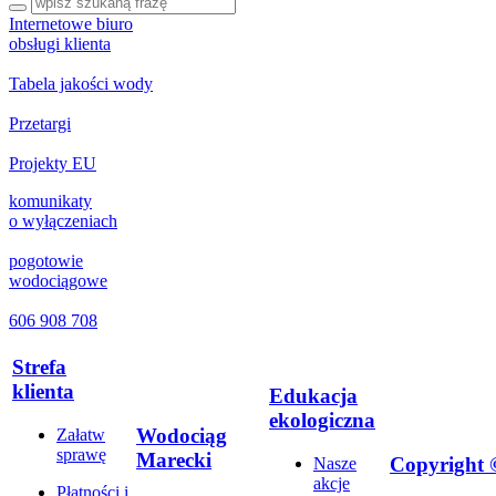
Internetowe biuro
obsługi klienta
Tabela jakości wody
Przetargi
Projekty EU
komunikaty
o wyłączeniach
pogotowie
wodociągowe
606 908 708
Strefa
klienta
Edukacja
ekologiczna
Wodociąg
Załatw
sprawę
Marecki
Copyright 
Nasze
akcje
Płatności i