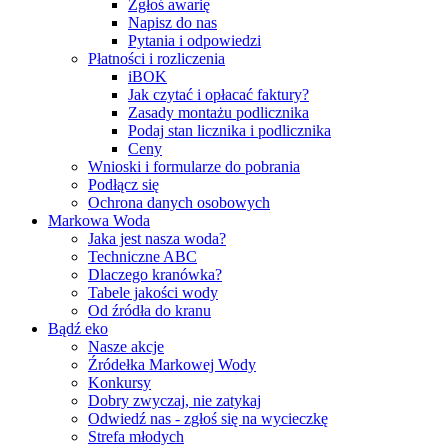
Zgłoś awarię
Napisz do nas
Pytania i odpowiedzi
Płatności i rozliczenia
iBOK
Jak czytać i opłacać faktury?
Zasady montażu podlicznika
Podaj stan licznika i podlicznika
Ceny
Wnioski i formularze do pobrania
Podłącz się
Ochrona danych osobowych
Markowa Woda
Jaka jest nasza woda?
Techniczne ABC
Dlaczego kranówka?
Tabele jakości wody
Od źródła do kranu
Bądź eko
Nasze akcje
Źródełka Markowej Wody
Konkursy
Dobry zwyczaj, nie zatykaj
Odwiedź nas - zgłoś się na wycieczkę
Strefa młodych