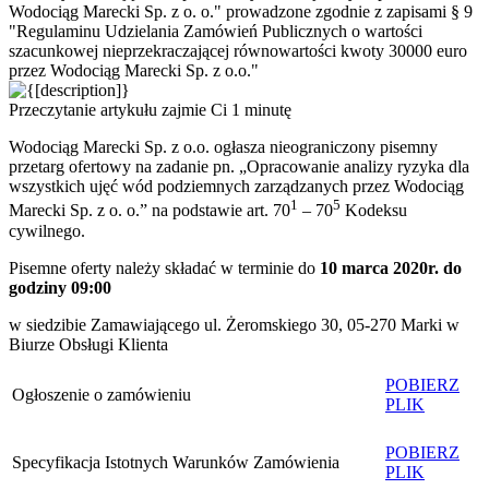
Wodociąg Marecki Sp. z o. o." prowadzone zgodnie z zapisami § 9
"Regulaminu Udzielania Zamówień Publicznych o wartości
szacunkowej nieprzekraczającej równowartości kwoty 30000 euro
przez Wodociąg Marecki Sp. z o.o."
Przeczytanie artykułu zajmie Ci 1 minutę
Wodociąg Marecki Sp. z o.o. ogłasza nieograniczony pisemny
przetarg ofertowy na zadanie pn. „Opracowanie analizy ryzyka dla
wszystkich ujęć wód podziemnych zarządzanych przez Wodociąg
1
5
Marecki Sp. z o. o.” na podstawie art. 70
– 70
Kodeksu
cywilnego.
Pisemne oferty należy składać w terminie do
10 marca 2020r. do
godziny 09:00
w siedzibie Zamawiającego ul. Żeromskiego 30, 05-270 Marki w
Biurze Obsługi Klienta
POBIERZ
Ogłoszenie o zamówieniu
PLIK
POBIERZ
Specyfikacja Istotnych Warunków Zamówienia
PLIK