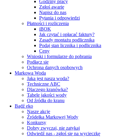
Godziny pracy
Zgłoś awarię
Napisz do nas
Pytania i odpowiedzi
Płatności i rozliczenia
iBOK
Jak czytać i opłacać faktury?
Zasady montażu podlicznika
Podaj stan licznika i podlicznika
Ceny
Wnioski i formularze do pobrania
Podłącz się
Ochrona danych osobowych
Markowa Woda
Jaka jest nasza woda?
Techniczne ABC
Dlaczego kranówka?
Tabele jakości wody
Od źródła do kranu
Bądź eko
Nasze akcje
Źródełka Markowej Wody
Konkursy
Dobry zwyczaj, nie zatykaj
Odwiedź nas - zgłoś się na wycieczkę