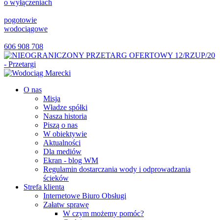
o wyłączeniach
pogotowie
wodociągowe
606 908 708
O nas
Misja
Władze spółki
Nasza historia
Piszą o nas
W obiektywie
Aktualności
Dla mediów
Ekran - blog WM
Regulamin dostarczania wody i odprowadzania
ścieków
Strefa klienta
Internetowe Biuro Obsługi
Załatw sprawę
W czym możemy pomóc?