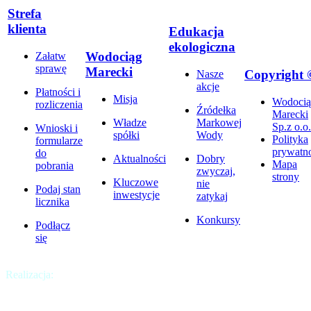
Strefa
klienta
Edukacja
ekologiczna
Wodociąg
Załatw
sprawę
Marecki
Copyright 
Nasze
akcje
Płatności i
Misja
Wodocią
rozliczenia
Źródełka
Marecki
Władze
Markowej
Sp.z o.o.
Wnioski i
spółki
Wody
Polityka
formularze
prywatno
do
Aktualności
Dobry
Mapa
pobrania
zwyczaj,
strony
Kluczowe
nie
Podaj stan
inwestycje
zatykaj
licznika
Konkursy
Podłącz
się
Realizacja:
Krakweb
Chcesz być na bieżąco?